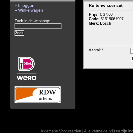
» Inloggen
Ruitenwisser set
» Winkelwagen
Prijs:
€ 37,60
Code:
61619061907
Zoek in de webshop:
Merk:
Bosch
Aantal:
*
Algemene Voorwaarden
| Alle vermelde prijzen zijn 